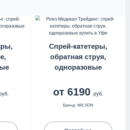
еры,
Спрей-катетеры,
е,
обратная струя,
вые
одноразовые
от 6190
руб.
руб.
Бренд: WILSON