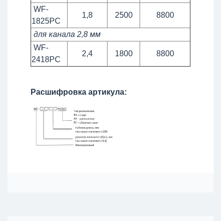
WF-
1,8
2500
8800
1825PC
для канала 2,8 мм
WF-
2,4
1800
8800
2418PC
Расшифровка артикула: