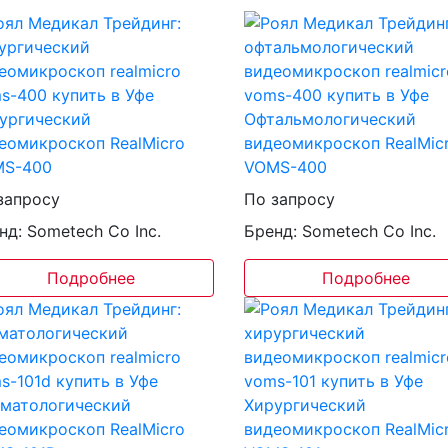
ургический
Офтальмологический
еомикроскоп RealMicro
видеомикроскоп RealMic
MS-400
VOMS-400
запросу
По запросу
нд: Sometech Co Inc.
Бренд: Sometech Co Inc.
Подробнее
Подробнее
матологический
Хирургический
еомикроскоп RealMicro
видеомикроскоп RealMic