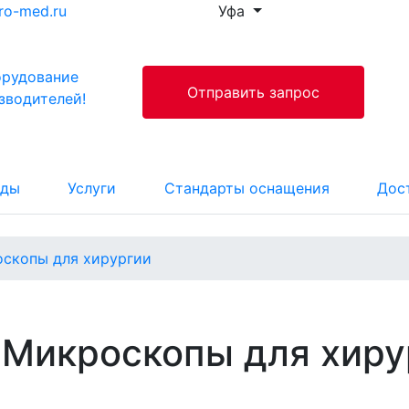
ro-med.ru
Уфа
орудование
Отправить запрос
зводителей!
нды
Услуги
Стандарты оснащения
Дос
скопы для хирургии
Микроскопы для хиру