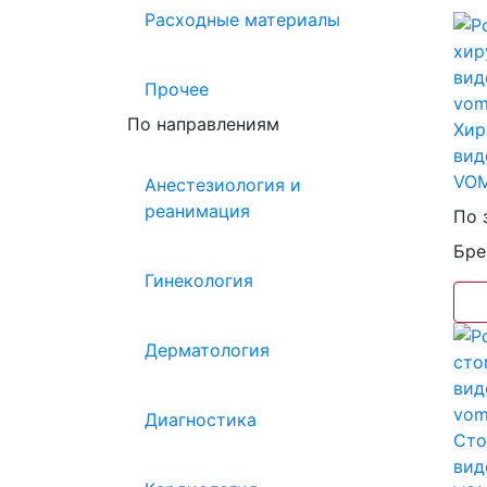
Расходные материалы
Прочее
По направлениям
Хир
вид
VO
Анестезиология и
реанимация
По 
Бре
Гинекология
Дерматология
Диагностика
Сто
вид