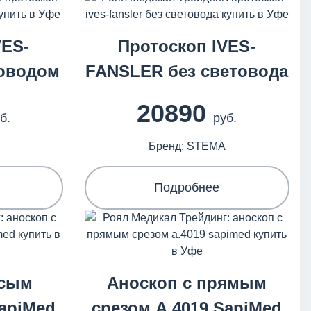
VES-
Протоскоп IVES-
товодом
FANSLER без световода
20890
б.
руб.
Бренд: STEMA
Подробнее
осым
Аноскоп с прямым
SapiMed
срезом А.4019 SapiMed