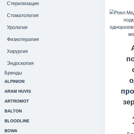
Стерилизация
Стоматология
Урология
Физиотерапия
Хирургия
п
Эндоскопия
Бренды
о
ALPINION
про
ARAM HUVIS
зе
ARTROMOT
BALTON
BLOODLINE
BOWA