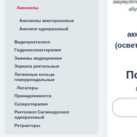
Аноскопы
Аноскопы многоразовые
Аноскоп одноразовый
ак
Видеоректоскоп
(осве
Гидроколонотерапия
Зажимы медицинские
Зеркала ректальные
П
Латексные кольца
геморроидальные
Лигаторы
Принадлежности
Склеротерапия
Ректоскоп Сигмоидоскоп
одноразовый
Ретракторы