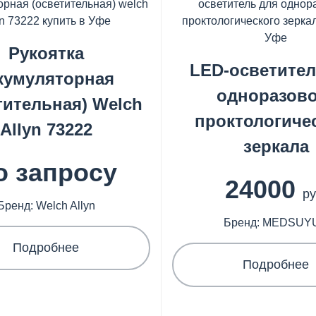
Рукоятка
LED-осветител
кумуляторная
одноразово
тительная) Welch
проктологиче
Allyn 73222
зеркала
о запросу
24000
ру
Бренд: Welch Allyn
Бренд: MEDSUY
Подробнее
Подробнее