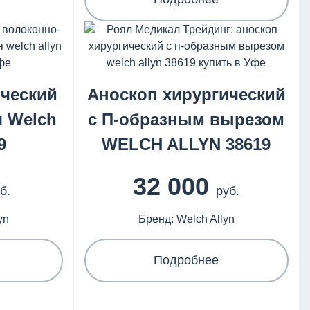
ческий
Аноскоп хирургический
я Welch
с П-образным вырезом
9
WELCH ALLYN 38619
32 000
б.
руб.
yn
Бренд: Welch Allyn
Подробнее