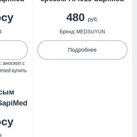
осу
480
руб.
d
Бренд: MEDSUYUN
Подробнее
осым
 SapiMed
осу
d