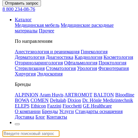
Отправить запрос
8 800 234-08-76
Каталог
Медицинская мебель
Медицинские расходные
материалы
Прочее
По направлениям
Анестезиология и реанимация
Гинекология
Дерматология
Диагностика
Кардиология
Косметология
Оториноларингология
Офтальмология
Проктология
Стерилизация
Стоматология
Урология
Физиотерапия
Хирургия
Эндоскопия
Бренды
ALPINION
Aram Huvis
ARTROMOT
BALTON
Bloodline
BOWA
COMEN
Deltalab
Dixion
Dr. Hönle Medizintechnik
ELEPS
Ethicon
Fazzini
Fiocchetti
GE Healthcare
О компании
Бренды
Услуги
Стандарты оснащения
Доставка
Блог
Контакты