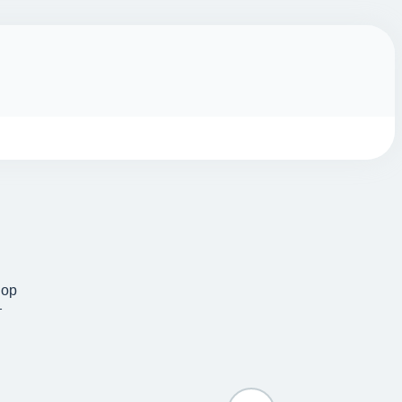
вор
т