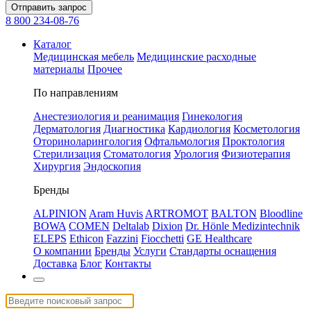
Отправить запрос
8 800 234-08-76
Каталог
Медицинская мебель
Медицинские расходные
материалы
Прочее
По направлениям
Анестезиология и реанимация
Гинекология
Дерматология
Диагностика
Кардиология
Косметология
Оториноларингология
Офтальмология
Проктология
Стерилизация
Стоматология
Урология
Физиотерапия
Хирургия
Эндоскопия
Бренды
ALPINION
Aram Huvis
ARTROMOT
BALTON
Bloodline
BOWA
COMEN
Deltalab
Dixion
Dr. Hönle Medizintechnik
ELEPS
Ethicon
Fazzini
Fiocchetti
GE Healthcare
О компании
Бренды
Услуги
Стандарты оснащения
Доставка
Блог
Контакты